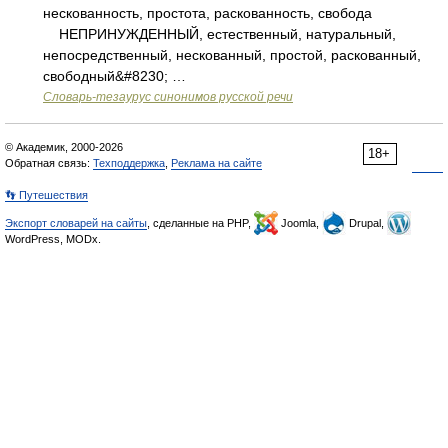
нескованность, простота, раскованность, свобода
НЕПРИНУЖДЕННЫЙ, естественный, натуральный,
непосредственный, нескованный, простой, раскованный,
свободный&#8230; …
Словарь-тезаурус синонимов русской речи
© Академик, 2000-2026
18+
Обратная связь:
Техподдержка
,
Реклама на сайте
👣 Путешествия
Экспорт словарей на сайты
, сделанные на PHP,
Joomla,
Drupal,
WordPress, MODx.